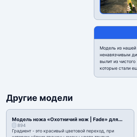
Модель из нашей 
ненавязчивым диз
вылит из чистого
которые стали ещ
Другие модели
Модель ножа «Охотничий нож | Fade» для
894
CSS v34
Градиент - это красивый цветовой переход, при
котором чёткие границы смены цвета трудно