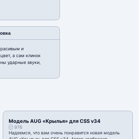
новка
красивым и
цвет, а сам клинок
ены ударные звуки,
Модель AUG «Крылья» для CSS v34
976
Надеемся, что вам очень понравится новая модель
AUG «Крылья» для CSS v34. Автор изобразил