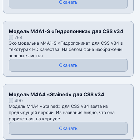
Скачать
Модель M4A1-S «Гидропоника» для CSS v34
764
Эко моделька M4A1-S «Гидропоника» для CSS v34 в
текстурах HD качества. На белом фоне изображены
зеленые листья
Скачать
Модель М4А4 «Stained» для CSS v34
490
Модель М4А4 «Stained» для CSS v34 взята из
предыдущей версии. Из названия видно, что она
раритетная, на корпусе
Скачать