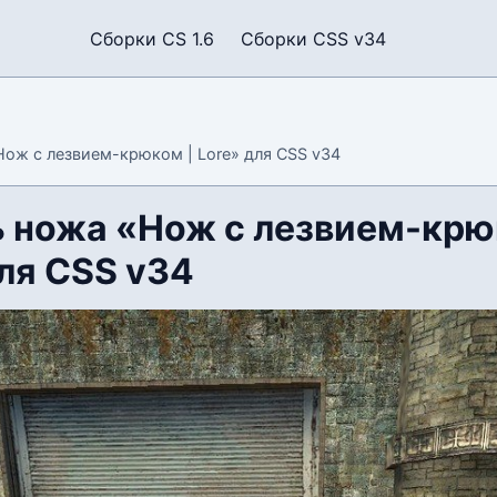
Сборки CS 1.6
Сборки CSS v34
ож с лезвием-крюком | Lore» для CSS v34
 ножа «Нож с лезвием-крю
для CSS v34