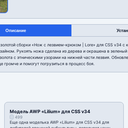
Описание
Уста
золотой сборки «Нож с лезвием-крюком | Lore» для CSS v34 с 
айном. Рукоять ножа сделана из дерева и окрашена в зеленый 
 золота с этническими узорами на нижней части лезвия. Обновл
е громче и помогут погрузиться в процесс боя.
Модель AWP «Lilium» для CSS v34
499
Еще одна моделька AWP «Lilium» для CSS v34 для
любителей японской субкультуры, пополняет нашу