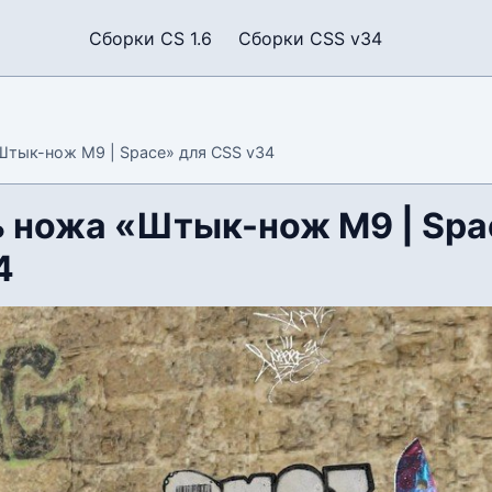
Сборки CS 1.6
Сборки CSS v34
тык-нож M9 | Space» для CSS v34
 ножа «Штык-нож M9 | Spa
4