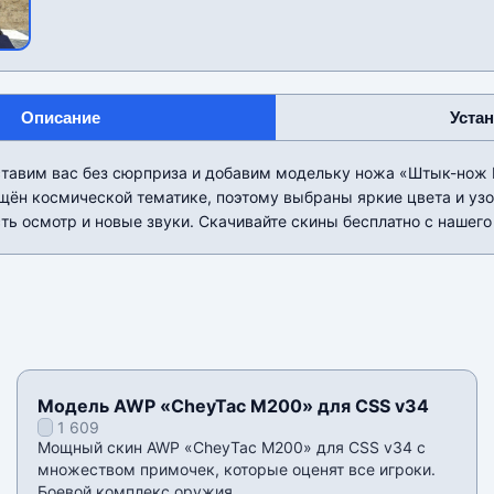
Описание
Уста
ставим вас без сюрприза и добавим модельку ножа «Штык-нож 
ящён космической тематике, поэтому выбраны яркие цвета и уз
сть осмотр и новые звуки. Скачивайте скины бесплатно с нашего
Модель AWP «CheyTac M200» для CSS v34
1 609
Мощный скин AWP «CheyTac M200» для CSS v34 с
множеством примочек, которые оценят все игроки.
Боевой комплекс оружия