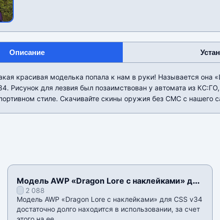
Описание
Уста
акая красивая моделька попала к нам в руки! Называется она 
34. Рисунок для лезвия был позаимствован у автомата из КС:ГО,
ортивном стиле. Скачивайте скины оружия без СМС с нашего с
Модель AWP «Dragon Lore с наклейками» для
2 088
CSS v34
Модель AWP «Dragon Lore с наклейками» для CSS v34
достаточно долго находится в использовании, за счет
этого на ее