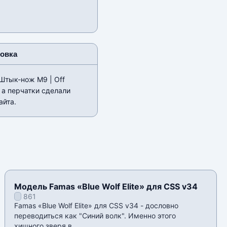
новка
«Штык-нож M9 | Off
 а перчатки сделали
айта.
Модель Famas «Blue Wolf Elite» для CSS v34
861
Famas «Blue Wolf Elite» для CSS v34 - дословно
переводиться как "Синий волк". Именно этого
хищного зверя в