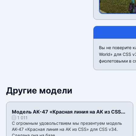
Вы не поверите к
World» для CSS v
фиолетовыми в сп
Другие модели
Модель AK-47 «Красная линия на AK из CSS»
1 011
для CSS v34
С огромным удовольствием мы презентуем модель
AK-47 «Красная линия на AK из CSS» для CSS v34.
Сделана она на базе