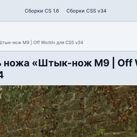
Сборки CS 1.6
Сборки CSS v34
тык-нож M9 | Off World» для CSS v34
 ножа «Штык-нож M9 | Off 
4