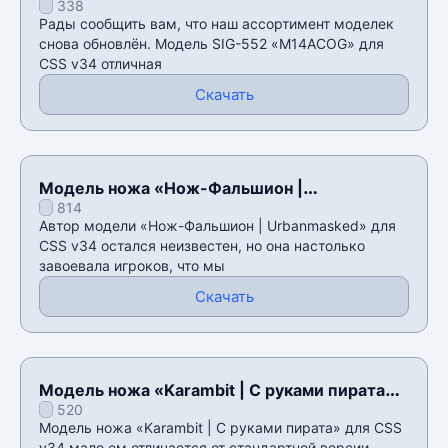
338
Рады сообщить вам, что наш ассортимент моделек
снова обновлён. Модель SIG-552 «M14ACOG» для
CSS v34 отличная
Скачать
Модель ножа «Нож-Фальшион |
814
Urbanmasked» для CSS v34
Автор модели «Нож-Фальшион | Urbanmasked» для
CSS v34 остался неизвестен, но она настолько
завоевала игроков, что мы
Скачать
Модель ножа «Karambit | C руками пирата»
520
для CSS v34
Модель ножа «Karambit | C руками пирата» для CSS
v34 мало ем отличается от стандартной версии,