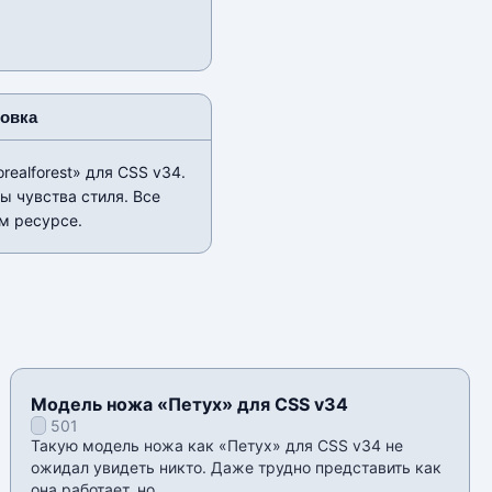
новка
ealforest» для CSS v34.
ы чувства стиля. Все
м ресурсе.
Модель ножа «Петух» для CSS v34
501
Такую модель ножа как «Петух» для CSS v34 не
ожидал увидеть никто. Даже трудно представить как
она работает, но