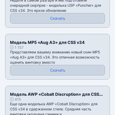
Неделя в самом разгаре и мы подготовили
очередной сюрприз - моделька USP «Puncher» для
CSS v34. Это яркое обновление
Скачать
Модель MP5 «Aug A3» для CSS v34
1 157
Представляем вашему вниманию новый скин MP5
«Aug A3» для CSS v34. Это отличная возможность
оценить винтовку вместо
Скачать
Модель AWP «Cobalt Discruption» для CSS
415
v34
Еще одна моделька AWP «Cobalt Discruption» для
CSS v34 в сдержанном стиле. Средняя часть
винтовки украшена синими и