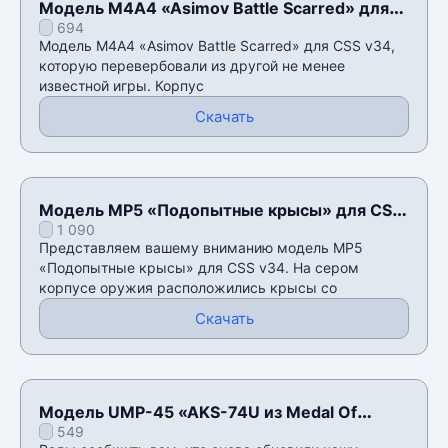
Модель М4А4 «Asimov Battle Scarred» для
694
CSS v34
Модель М4А4 «Asimov Battle Scarred» для CSS v34,
которую перевербовали из другой не менее
известной игры. Корпус
Скачать
Модель MP5 «Подопытные крысы» для CSS
1 090
v34
Представляем вашему вниманию модель MP5
«Подопытные крысы» для CSS v34. На сером
корпусе оружия расположились крысы со
Скачать
Модель UMP-45 «AKS-74U из Medal Of
549
Honor» для CSS v34