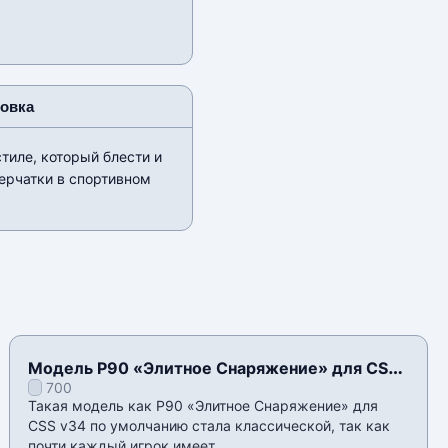
новка
тиле, который блести и
ерчатки в спортивном
Модель P90 «Элитное Снаряжение» для CSS
700
v34
Такая модель как P90 «Элитное Снаряжение» для
CSS v34 по умолчанию стала классической, так как
почти каждый игрок имеет