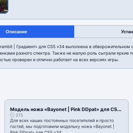
Описание
Уста
ambit | Градиент» для CSS v34 выполнена в обворожительном с
енками разного спектра. Также не малую роль сыграли яркие п
остью проверен и отлично работает на всех версиях игры.
Модель ножа «Bayonet | Pink DDpat» для CSS
375
v34
Для всех наших постоянных посетителей и просто
гостей, мы подготовили модельку ножа «Bayonet |
Pink DDpat» для CSS v34.