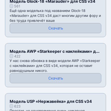
Модель Glock-18 «Marauder» для CSS v34
561
Ещё одна моделька под названием Glock-18
«Marauder» для CSS v34 даст многим другим фору и
без труда привлечёт ваше
Скачать
Модель AWP «Starkeeper с наклейками» для
422
CSS v34
У нас снова обновка в виде модели AWP «Starkeeper
с наклейками» для CSS v34, которая не оставит
равнодушным никого.
Скачать
Модель USP «Нержавейка» для CSS v34
623
Простая, но одновременно очень шикарная