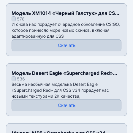
Модель XM1014 «Черный Галстук» для CSS
578
v34
И снова нас порадует очередное обновление CS:GO,
которое принесло море новых скинов, включая
адаптированную для CSS
Скачать
Модель Desert Eagle «Supercharged Red»
536
для CSS v34
Весьма необычная моделька Desert Eagle
«Supercharged Red» для CSS v34 порадует нас
новыми текстурами 2К качества,
Скачать
Модель MP5 «Comeback» для CSS v34