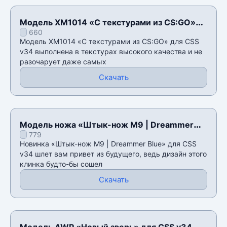
Модель XM1014 «С текстурами из CS:GO»
660
для CSS v34
Модель XM1014 «С текстурами из CS:GO» для CSS
v34 выполнена в текстурах высокого качества и не
разочарует даже самых
Скачать
Модель ножа «Штык-нож M9 | Dreammer
779
Blue» для CSS v34
Новинка «Штык-нож M9 | Dreammer Blue» для CSS
v34 шлет вам привет из будущего, ведь дизайн этого
клинка будто-бы сошел
Скачать
Модель AWP «Новый зверь» для CSS v34