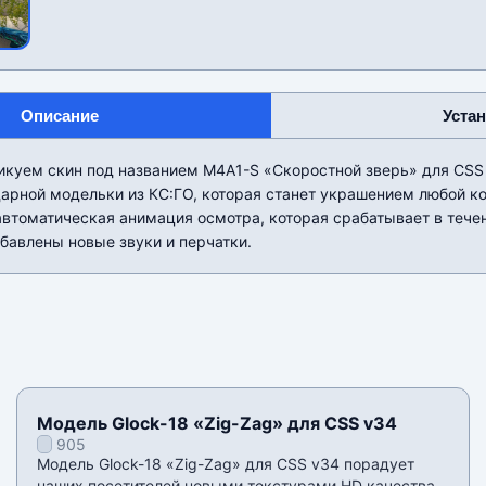
Описание
Уста
икуем скин под названием M4A1-S «Скоростной зверь» для CSS 
арной модельки из КС:ГО, которая станет украшением любой к
втоматическая анимация осмотра, которая срабатывает в тече
бавлены новые звуки и перчатки.
Модель Glock-18 «Zig-Zag» для CSS v34
905
Модель Glock-18 «Zig-Zag» для CSS v34 порадует
наших посетителей новыми текстурами HD качества,