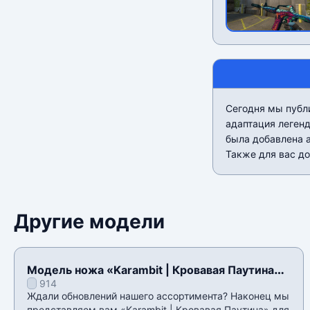
Сегодня мы публ
адаптация легенд
была добавлена а
Также для вас до
Другие модели
Модель ножа «Karambit | Кровавая Паутина»
914
для CSS v34
Ждали обновлений нашего ассортимента? Наконец мы
представляем вам «Karambit | Кровавая Паутина» для