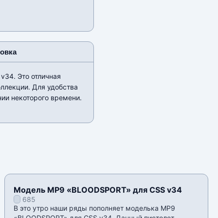
новка
v34. Это отличная
оллекции. Для удобства
нии некоторого времени.
Модель MP9 «BLOODSPORT» для CSS v34
685
В это утро наши ряды пополняет моделька MP9
«BLOODSPORT» для CSS v34. Данный пистолет-