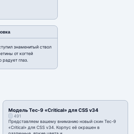
новка
ступил знаменитый ствол
етины от когтей
 радует глаз.
Модель Tec-9 «Critical» для CSS v34
491
Представляем вашему вниманию новый скин Tec-9
«Critical» для CSS v34. Корпус её окрашен в
различные, яркие цвета и