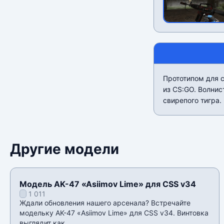
Прототипом для 
из CS:GO. Волнис
свирепого тигра.
Другие модели
Модель AK-47 «Asiimov Lime» для CSS v34
1 011
Ждали обновления нашего арсенала? Встречайте
модельку AK-47 «Asiimov Lime» для CSS v34. Винтовка
выглядит как