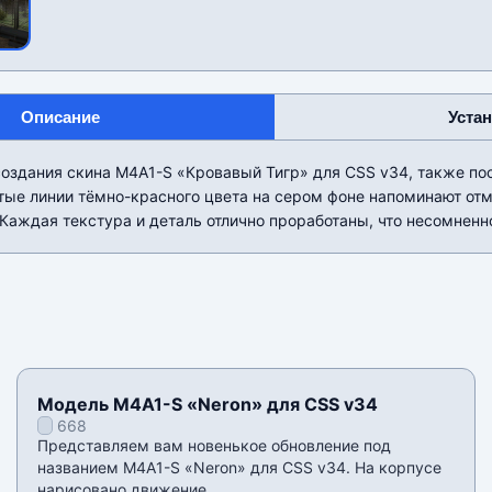
Описание
Уста
создания скина M4A1-S «Кровавый Тигр» для CSS v34, также по
тые линии тëмно-красного цвета на сером фоне напоминают отм
 Каждая текстура и деталь отлично проработаны, что несомненно
Модель M4A1-S «Neron» для CSS v34
668
Представляем вам новенькое обновление под
названием M4A1-S «Neron» для CSS v34. На корпусе
нарисовано движение