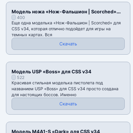
Модель ножа «Нож-Фальшион | Scorched»
400
для CSS v34
Еще одна моделька «Нож-Фальшион | Scorched» для
CSS v34, которая отлично подойдет для игры на
темных картах. Вся
Скачать
Модель USP «Boss» для CSS v34
522
Красивая стильная моделька пистолета под
названием USP «Boss» для CSS v34 просто создана
для настоящих боссов. Именно
Скачать
Модель M4A1-S «Dark» для CSS v34