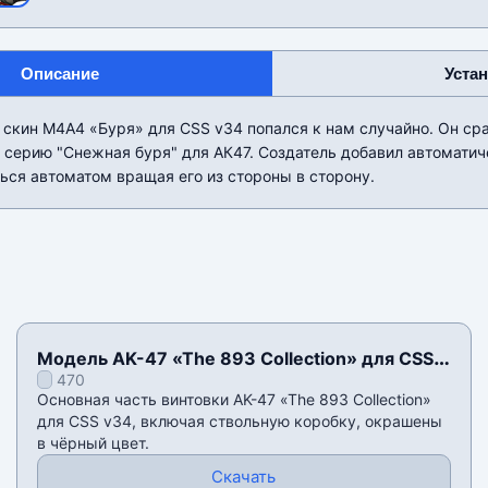
Описание
Уста
 скин М4А4 «Буря» для CSS v34 попался к нам случайно. Он ср
 серию "Снежная буря" для АК47. Создатель добавил автоматич
ься автоматом вращая его из стороны в сторону.
Модель AK-47 «The 893 Collection» для CSS
470
v34
Основная часть винтовки AK-47 «The 893 Collection»
для CSS v34, включая ствольную коробку, окрашены
в чëрный цвет.
Скачать