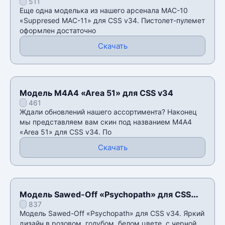
511
CSS v34
Еще одна моделька из нашего арсенала MAC-10
«Suppresed MAC-11» для CSS v34. Пистолет-пулемет
оформлен достаточно
Скачать
Модель М4А4 «Area 51» для CSS v34
461
Ждали обновлений нашего ассортимента? Наконец
мы представляем вам скин под названием М4А4
«Area 51» для CSS v34. По
Скачать
Модель Sawed-Off «Psychopath» для CSS
837
v34
Модель Sawed-Off «Psychopath» для CSS v34. Яркий
дизайн в розовом, голубом, белом цвете, с черной