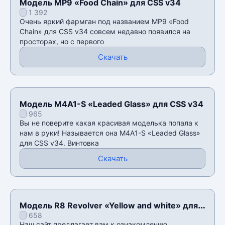
Модель MP9 «Food Chain» для CSS v34
1 392
Очень яркий фармган под названием MP9 «Food
Chain» для CSS v34 совсем недавно появился на
просторах, но с первого
Скачать
Модель M4A1-S «Leaded Glass» для CSS v34
965
Вы не поверите какая красивая моделька попала к
нам в руки! Называется она M4A1-S «Leaded Glass»
для CSS v34. Винтовка
Скачать
Модель R8 Revolver «Yellow and white» для
658
CSS v34
Наш сайт предлагает вам к ознакомлению