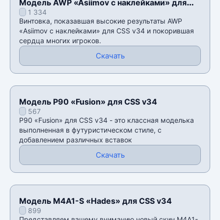
Модель AWP «Asiimov с наклейками» для
1 334
CSS v34
Винтовка, показавшая высокие результаты AWP
«Asiimov с наклейками» для CSS v34 и покорившая
сердца многих игроков.
Скачать
Модель P90 «Fusion» для CSS v34
567
P90 «Fusion» для CSS v34 - это классная моделька
выполненная в футуристическом стиле, с
добавлением различных вставок
Скачать
Модель M4A1-S «Hades» для CSS v34
899
Представляем вашему вниманию новый скин M4A1-