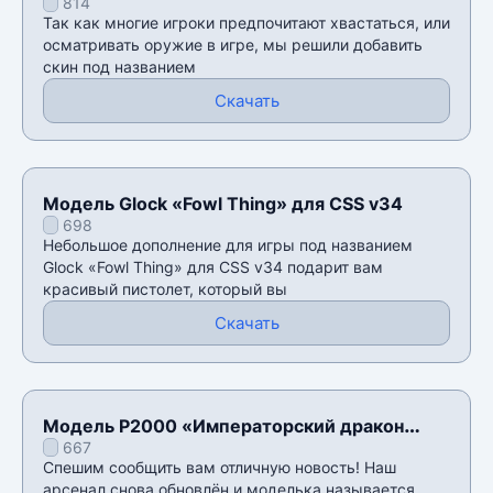
814
Gem» для CSS v34
Так как многие игроки предпочитают хвастаться, или
осматривать оружие в игре, мы решили добавить
скин под названием
Скачать
Модель Glock «Fowl Thing» для CSS v34
698
Небольшое дополнение для игры под названием
Glock «Fowl Thing» для CSS v34 подарит вам
красивый пистолет, который вы
Скачать
Модель P2000 «Императорский дракон
667
для» для CSS v34
Спешим сообщить вам отличную новость! Наш
арсенал снова обновлён и моделька называется