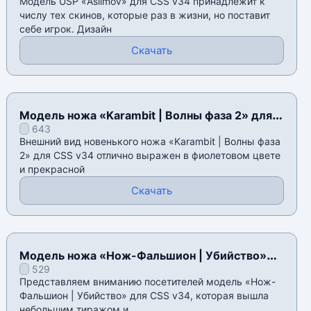
Модель USP «Asiimov» для CSS v34 принадлежит к
числу тех скинов, которые раз в жизни, но поставит
себе игрок. Дизайн
Скачать
Модель ножа «Karambit | Волны фаза 2» для
643
CSS v34
Внешний вид новенького ножа «Karambit | Волны фаза
2» для CSS v34 отлично выражен в фиолетовом цвете
и прекрасной
Скачать
Модель ножа «Нож-Фальшион | Убийство»
529
для CSS v34
Представляем вниманию посетителей модель «Нож-
Фальшион | Убийство» для CSS v34, которая вышла
небольшим тиражом и