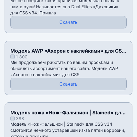
Вы не поверите какая красивая моделька попала к
нам в руки! Называется она Dual Elites «Духовики»
для CSS v34. Пришла
Скачать
Модель AWP «Ахерон с наклейками» для CSS
1 800
v34
Мы продолжаем работать по вашим просьбам и
обновлять ассортимент нашего сайта. Модель AWP
«Ахерон с наклейками» для CSS
Скачать
Модель ножа «Нож-Фальшион | Stained» для
388
CSS v34
Модель «Нож-Фальшион | Stained» для CSS v34
смотрится немного устаревшей из-за пятен коррозии,
которые покрыли