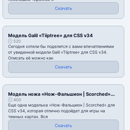
Скачать
Модель Galil «Tiiptree» для CSS v34
520
Сегодня хотели бы поделится с вами впечатлениями
от увиденной модели Galil «Tiiptree» для CSS v34.
Описать её можно как
Скачать
Модель ножа «Нож-Фальшион | Scorched»
400
для CSS v34
Еще одна моделька «Нож-Фальшион | Scorched» для
CSS v34, которая отлично подойдет для игры на
темных картах. Вся
Скачать