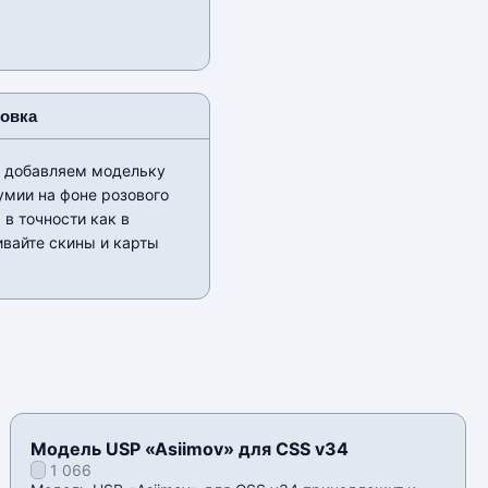
новка
ы добавляем модельку
умии на фоне розового
в точности как в
чивайте скины и карты
Модель USP «Asiimov» для CSS v34
1 066