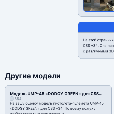
На этой страничк
CSS v34. Она нап
с различными 3D 
Другие модели
Модель UMP-45 «DODGY GREEN» для CSS
854
v34
На вашу оценку модель пистолета-пулемёта UMP-45
«DODGY GREEN» для CSS v34. По всему кожуху
изображены розовые узоры, а