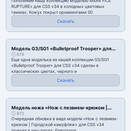
Пополняем нашу коллекцию моделью М4А4 «ICE
RUPTURE» для CSS v34 в холодных цветовых
гаммах. Кожух покрыт орнаментами 3D
Скачать
Модель G3/SG1 «Bulletproof Trooper» для
676
CSS v34
Еще одна моделька из нашей коллекции G3/SG1
«Bulletproof Trooper» для CSS v34 сделан в
классических цветах, черного и
Скачать
Модель ножа «Нож с лезвием-крюком |
972
Городской камуфляж» для CSS v34
Очередная обновка в виде модели «Нож с лезвием-
крюком | Городской камуфляж» для CSS v34
пришла в наш парад, благодаря