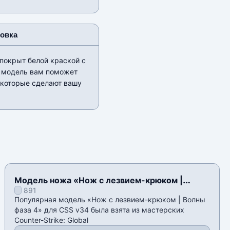
новка
покрыт белой краской с
ть модель вам поможет
 которые сделают вашу
Модель ножа «Нож с лезвием-крюком |
891
Волны фаза 4» для CSS v34
Популярная модель «Нож с лезвием-крюком | Волны
фаза 4» для CSS v34 была взята из мастерских
Counter-Strike: Global