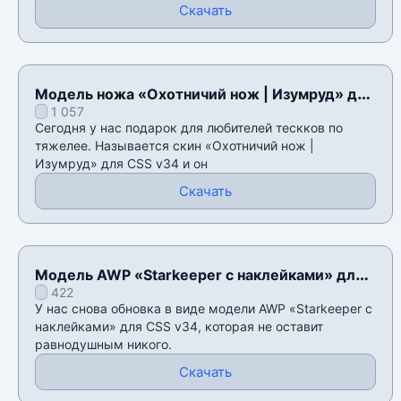
Скачать
Модель ножа «Охотничий нож | Изумруд» для
1 057
CSS v34
Сегодня у нас подарок для любителей тескков по
тяжелее. Называется скин «Охотничий нож |
Изумруд» для CSS v34 и он
Скачать
Модель AWP «Starkeeper с наклейками» для
422
CSS v34
У нас снова обновка в виде модели AWP «Starkeeper с
наклейками» для CSS v34, которая не оставит
равнодушным никого.
Скачать