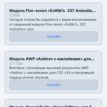
Модель Five-seven «Eviltiki's .357 Animation»
618
для CSS v34
Сегодня хотели бы поделится с вами впечатлениями
от увиденной модели Five-seven «Eviltiki's .357
Animation» для
Скачать
Модель AWP «Asiimov с наклейками» для
1 334
CSS v34
Винтовка, показавшая высокие результаты AWP
«Asiimov с наклейками» для CSS v34 и покорившая
сердца многих игроков.
Скачать
Модель Desert Eagle «Xmas Edition» для CSS