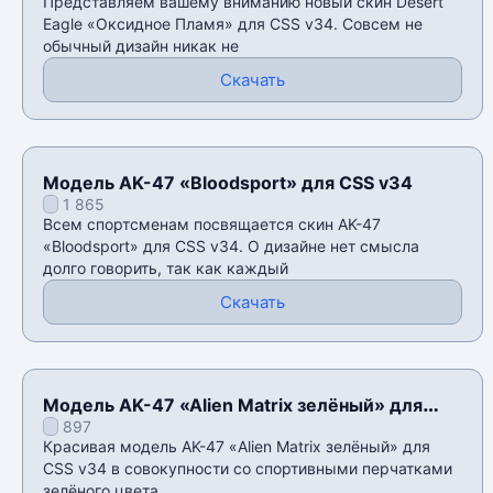
Представляем вашему вниманию новый скин Desert
Eagle «Оксидное Пламя» для CSS v34. Совсем не
обычный дизайн никак не
Скачать
Модель AK-47 «Bloodsport» для CSS v34
1 865
Всем спортсменам посвящается скин AK-47
«Bloodsport» для CSS v34. О дизайне нет смысла
долго говорить, так как каждый
Скачать
Модель AK-47 «Alien Matrix зелёный» для
897
CSS v34
Красивая модель AK-47 «Alien Matrix зелёный» для
CSS v34 в совокупности со спортивными перчатками
зелëного цвета