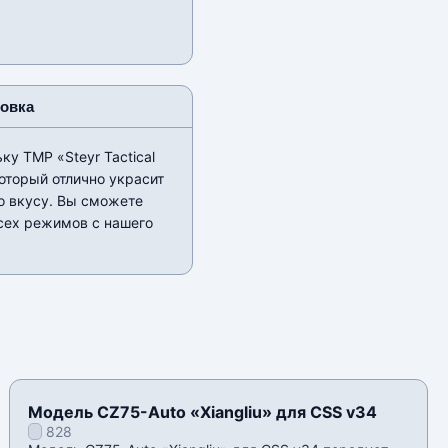
новка
у TMP «Steyr Tactical
оторый отлично украсит
о вкусу. Вы сможете
всех режимов с нашего
Модель CZ75-Auto «Xiangliu» для CSS v34
828