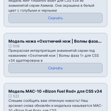
Модель AWP «Assimov Blue» для CSS v34 из
знаменитой серии Азимов. Она окрашена в белый
цвет с голубыми и черными
Скачать
Модель ножа «Охотничий нож | Волны фаза
508
1» для CSS v34
Прекрасная интерпритация знаменитой серии под
названием «Охотничий нож | Волны фаза 1» для CSS
v34 адаптирована в
Скачать
Модель MAC-10 «Bizon Fuel Rod» для CSS v34
522
Спешим сообщить вам отличную новость! Наш
арсенал снова обновлён и моделька называется MAC-
10 «Bizon Fuel Rod» для CSS