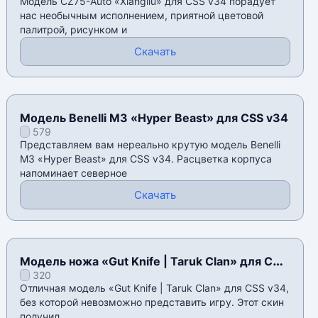
Модель CZ75-Auto «Xiangliu» для CSS v34 порадует
нас необычным исполнением, приятной цветовой
палитрой, рисунком и
Скачать
Модель Benelli M3 «Hyper Beast» для CSS v34
579
Представляем вам нереально крутую модель Benelli
M3 «Hyper Beast» для CSS v34. Расцветка корпуса
напоминает северное
Скачать
Модель ножа «Gut Knife | Taruk Clan» для CSS
320
v34
Отличная модель «Gut Knife | Taruk Clan» для CSS v34,
без которой невозможно представить игру. Этот скин
получил