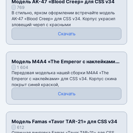
Модель AK-47 «Blood Creep» для CSS v34
769
В стильно, ярком оформлении встречайте модель
AK-47 «Blood Creep» для CSS v34. Корпус украсил
зловещий череп с красными
Скачать
Модель M4A4 «The Emperor с наклейками»
1 604
для CSS v34
Передовая моделька нашей сборки M4A4 «The
Emperor с наклейками» для CSS v34. Корпус скина
покрыт синей краской,
Скачать
Модель Famas «Tavor TAR-21» для CSS v34
612
Отличная винтовка Famas «Tavor TAR-21» для CSS