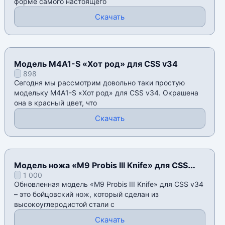
форме самого настоящего
Скачать
Модель M4A1-S «Хот род» для CSS v34
898
Сегодня мы рассмотрим довольно таки простую
модельку M4A1-S «Хот род» для CSS v34. Окрашена
она в красный цвет, что
Скачать
Модель ножа «M9 Probis III Knife» для CSS
1 000
v34
Обновленная модель «M9 Probis III Knife» для CSS v34
– это бойцовский нож, который сделан из
высокоуглеродистой стали с
Скачать