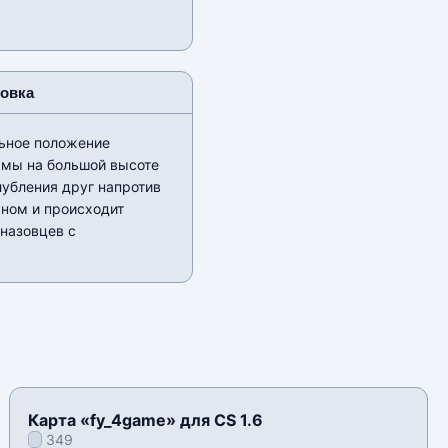
новка
льное положение
ямы на большой высоте
лубления друг напротив
вном и происходит
назовцев с
Карта «fy_4game» для CS 1.6
349