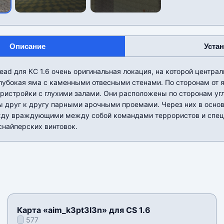
Описание
Уста
read для КС 1.6 очень оригинальная локация, на которой центра
глубокая яма с каменными отвесными стенами. По сторонам от 
ристройки с глухими залами. Они расположены по сторонам уг
ы друг к другу парными арочными проемами. Через них в осно
ду враждующими между собой командами террористов и спец
снайперских винтовок.
Карта «aim_k3pt3l3n» для CS 1.6
577