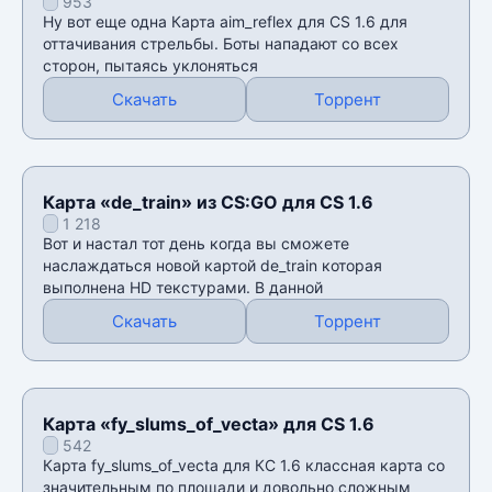
953
Ну вот еще одна Карта aim_reflex для CS 1.6 для
оттачивания стрельбы. Боты нападают со всех
сторон, пытаясь уклоняться
Скачать
Торрент
Карта «de_train» из CS:GO для CS 1.6
1 218
Вот и настал тот день когда вы сможете
наслаждаться новой картой de_train которая
выполнена HD текстурами. В данной
Скачать
Торрент
Карта «fy_slums_of_vecta» для CS 1.6
542
Карта fy_slums_of_vecta для КС 1.6 классная карта со
значительным по площади и довольно сложным