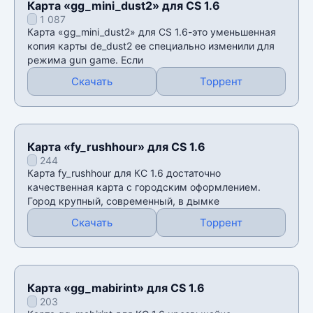
Карта «gg_mini_dust2» для CS 1.6
1 087
Карта «gg_mini_dust2» для CS 1.6-это уменьшенная
копия карты de_dust2 ее специально изменили для
режима gun game. Если
Скачать
Торрент
Карта «fy_rushhour» для CS 1.6
244
Карта fy_rushhour для КС 1.6 достаточно
качественная карта с городским оформлением.
Город крупный, современный, в дымке
Скачать
Торрент
Карта «gg_mabirint» для CS 1.6
203