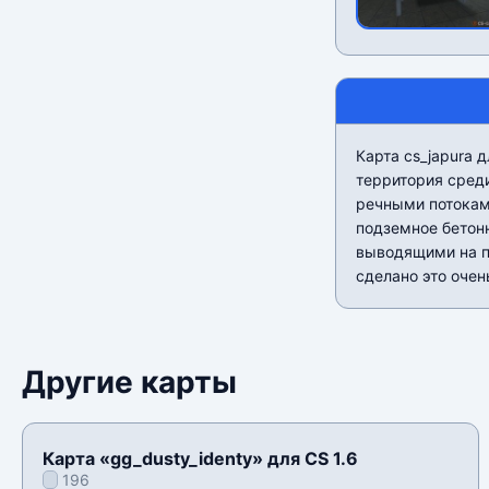
Карта cs_japura 
территория сред
речными потоками
подземное бетон
выводящими на п
сделано это очен
Другие карты
Карта «gg_dusty_identy» для CS 1.6
196