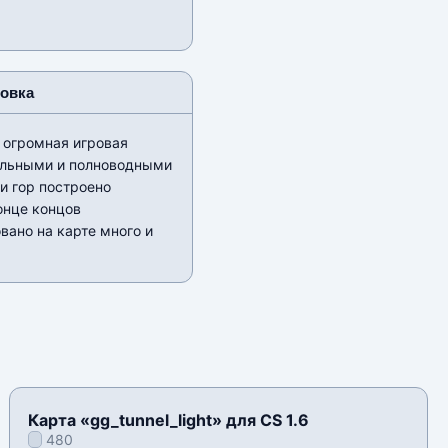
новка
о огромная игровая
тельными и полноводными
и гор построено
онце концов
ано на карте много и
Карта «gg_tunnel_light» для CS 1.6
480