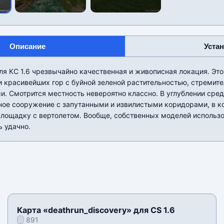
Описание
Уста
для КС 1.6 чрезвычайно качественная и живописная локация. Эт
и красивейших гор с буйной зеленой растительностью, стреми
. Смотрится местность невероятно классно. В углублении сред
ное сооружение с запутанными и извилистыми коридорами, в к
лощадку с вертолетом. Вообще, собственных моделей использов
ь удачно.
Карта «deathrun_discovery» для CS 1.6
891