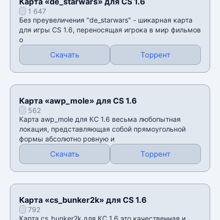
Карта «de_starwars» для CS 1.6
1 647
Без преувеличения "de_starwars" - шикарная карта
для игры CS 1.6, переносящая игрока в мир фильмов
о
Скачать
Торрент
Карта «awp_mole» для CS 1.6
562
Карта awp_mole для КС 1.6 весьма любопытная
локация, представляющая собой прямоугольной
формы абсолютно ровную и
Скачать
Торрент
Карта «cs_bunker2k» для CS 1.6
792
Карта cs_bunker2k для КС 1.6 это качественная и