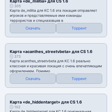
Карта «de_militia» для CS 1.6
305
Карта de_militia для КС 1.6 эта локация отправляет
игроков и представляемые ими команды
террористов и спецназовцев в
Скачать
Торрент
Карта «acanthes_streetvbeta» для CS 1.6
373
Карта acanthes_streetvbeta для КС 1.6 реально
классная и красивая локация с очень впечатляющим
оформлением. Помимо
Скачать
Торрент
Карта «de_hiddentarget» для CS 1.6
102
Карта de_hiddentarget для КС 1.6 оригинальная,