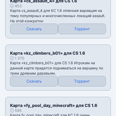
Карта «cs_assault_4» для CS 1.6
453
Карта cs_assault_4 для КС 1.6 отличная вариация на
тему популярных и многочисленных локаций assault.
На этой конкретно
Скачать
Торрент
Карта «kz_climbers_b01» для CS 1.6
1 070
Карта «kz_climbers_b01» для CS 1.6 Игрокам на
данной карте придется подниматься на вершину по
трем древним деревьям.
Скачать
Торрент
Карта «fy_pool_day_minecraft» для CS 1.6
595
Карта fy_pool_day_minecraft для КС 1.6 очень