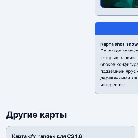
Карта shot_snowy
Основное положен
которых развиваю
блоков конфигура
подземный ярус 
деревянными ящик
интереснее.
Другие карты
Карта «fy_range» для CS 1.6