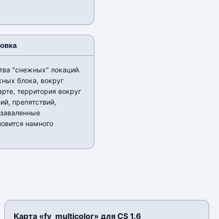
новка
тва "снежных" локаций.
жных блока, вокруг
арте, территория вокруг
ий, препятствий,
 заваленные
новится намного
Карта «fy_multicolor» для CS 1.6