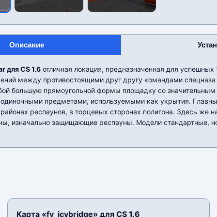
Описание
Уста
r для CS 1.6
отличная локация, предназначенная для успешных 
ений между противостоящими друг другу командами спецназа 
бой большую прямоугольной формы площадку со значительным
 одиночными предметами, используемыми как укрытия. Главны
районах респаунов, в торцевых сторонах полигона. Здесь же 
ны, изначально защищающие респауны. Модели стандартные, но
Карта «fy_icybridge» для CS 1.6