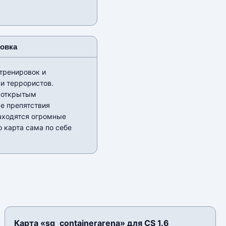
новка
тренировок и
и террористов.
 открытым
е препятствия
находятся огромные
 карта сама по себе
Карта «sg_containerarena» для CS 1.6