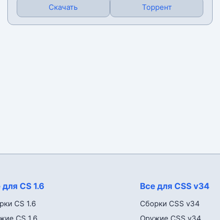
Скачать
Торрент
 для CS 1.6
Все для CSS v34
рки CS 1.6
Сборки CSS v34
жие CS 1.6
Оружие CSS v34