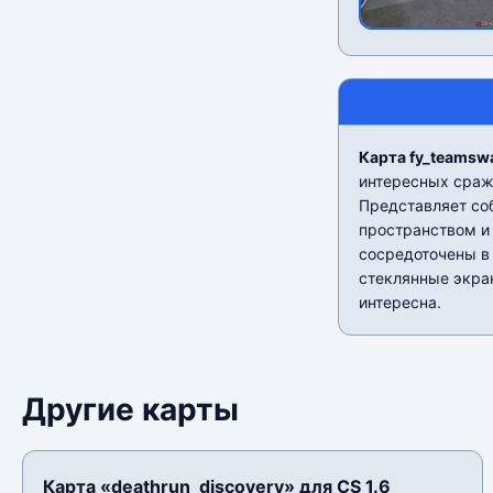
Карта fy_teamswa
интересных сраж
Представляет со
пространством и
сосредоточены в 
стеклянные экра
интересна.
Другие карты
Карта «deathrun_discovery» для CS 1.6