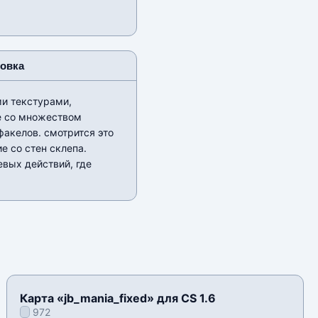
новка
и текстурами,
е со множеством
акелов. смотрится это
е со стен склепа.
вых действий, где
Карта «jb_mania_fixed» для CS 1.6
972