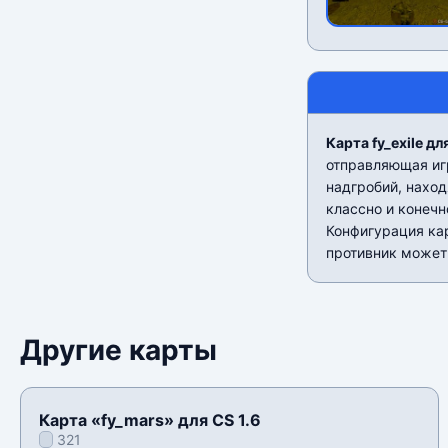
Карта fy_exile дл
отправляющая иг
надгробий, нахо
классно и конечн
Конфигурация кар
противник может
Другие карты
Карта «fy_mars» для CS 1.6
321