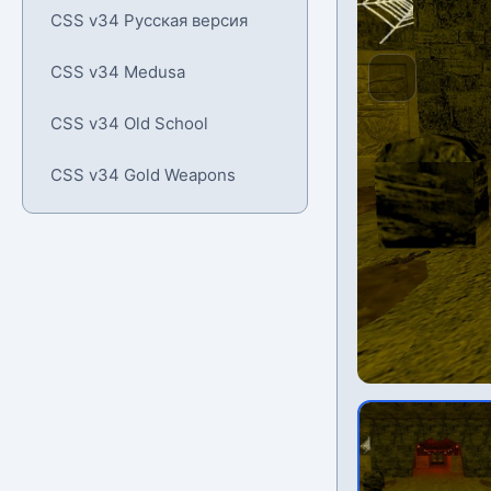
CSS v34 Русская версия
CSS v34 Medusa
CSS v34 Old School
CSS v34 Gold Weapons