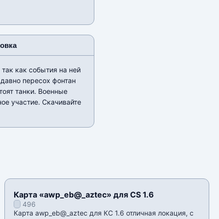
новка
так как события на ней
 давно пересох фонтан
тоят танки. Военные
ное участие. Скачивайте
Карта «awp_eb@_aztec» для CS 1.6
496
Карта awp_eb@_aztec для КС 1.6 отличная локация, с