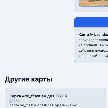
Карта fy_baghdad
происходят среди
на площади. Ее о
действия продолж
и оценивайте сам
Другие карты
Карта «de_fcastle» для CS 1.6
164
Карта de_fcastle для КС 1.6 чрезвычайно