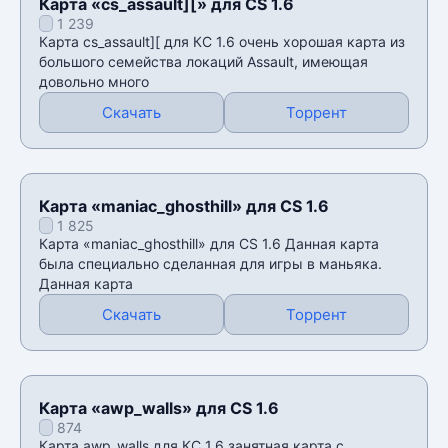
Карта «cs_assault][» для CS 1.6
1 239
Карта cs_assault][ для КС 1.6 очень хорошая карта из
большого семейства локаций Assault, имеющая
довольно много
Скачать
Торрент
Карта «maniac_ghosthill» для CS 1.6
1 825
Карта «maniac_ghosthill» для CS 1.6 Данная карта
была специально сделанная для игры в маньяка.
Данная карта
Скачать
Торрент
Карта «awp_walls» для CS 1.6
874
Карта awp_walls для КС 1.6 занятная карта с