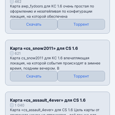
462
Карта awp_fydoors для КС 1.6 очень простая по
оформлению и незатейливая по конфигурации
локация, на которой обеспечена
Скачать
Торрент
Карта «cs_snow2011» для CS 1.6
621
Карта cs_snow2011 для КС 1.6 впечатляющая
локация, на которой события происходят в зимнее
время, поздним вечером. В
Скачать
Торрент
Карта «cs_assault_4ever» для CS 1.6
1 040
Карта «cs_assault_4ever» для CS 1.6 Цель карты от
оригинала ничем не отличается - всё так же для