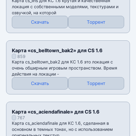
Карта cs_lins для КС 1.6 крутая и качественная
локация с собственными моделями, текстурами и
озвучкой, на которой
Скачать
Торрент
Карта «cs_belltown_bak2» для CS 1.6
859
Карта cs_belltown_bak2 для КС 1.6 это локация с
очень обширным игровым пространством. Время
действия на локации -
Скачать
Торрент
Карта «cs_aciendafinale» для CS 1.6
767
Карта cs_aciendafinale для КС 1.6, сделанная в
основном в темных тонах, но с использованием
оригинальных текстур,