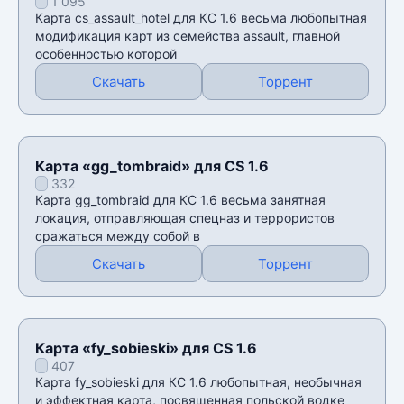
1 095
Карта cs_assault_hotel для КС 1.6 весьма любопытная
модификация карт из семейства assault, главной
особенностью которой
Скачать
Торрент
Карта «gg_tombraid» для CS 1.6
332
Карта gg_tombraid для КС 1.6 весьма занятная
локация, отправляющая спецназ и террористов
сражаться между собой в
Скачать
Торрент
Карта «fy_sobieski» для CS 1.6
407
Карта fy_sobieski для КС 1.6 любопытная, необычная
и эффектная карта, посвященная польской водке