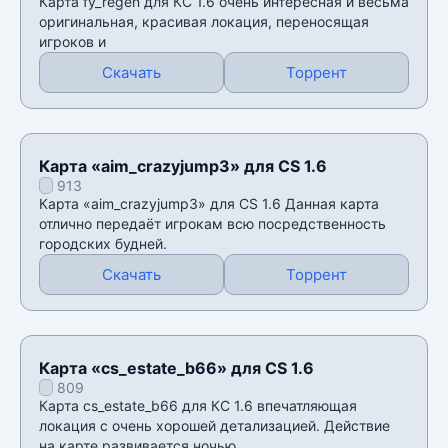
Карта fy_regen для КС 1.6 очень интересная и весьма
оригинальная, красивая локация, переносящая
игроков и
Скачать
Торрент
Карта «aim_crazyjump3» для CS 1.6
913
Карта «aim_crazyjump3» для CS 1.6 Данная карта
отлично передаёт игрокам всю посредственность
городских будней.
Скачать
Торрент
Карта «cs_estate_b66» для CS 1.6
809
Карта cs_estate_b66 для КС 1.6 впечатляющая
локация с очень хорошей детализацией. Действие
на карте развивается ночью