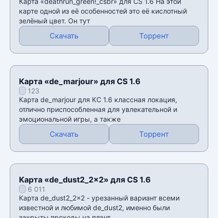
Карта «deathrun_green!_csbr» для CS 1.6 На этой
карте одной из её особенностей это её кислотный
зелёный цвет. Он тут
Скачать
Торрент
Карта «de_marjour» для CS 1.6
123
Карта de_marjour для КС 1.6 классная локация,
отлично приспособленная для увлекательной и
эмоциональной игры, а также
Скачать
Торрент
Карта «de_dust2_2x2» для CS 1.6
6 011
Карта de_dust2_2x2 - урезанный вариант всеми
известной и любимой de_dust2, именно были
закрыты проходы на плэнт