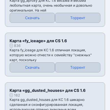
Карта gg_aproxy для КС 1.6 весьма и весьма
любопытная карта, очень необычная и довольно
оригинальная. На ней
Скачать
Торрент
Карта «fy_iceage» для CS 1.6
836
Карта fy_iceage для КС 1.6 отличная локация,
которую можно отнести к семейству "снежных"
карт, поскольку
Скачать
Торрент
Карта «gg_dusted_houses» для CS 1.6
162
Карта gg_dusted_houses для КС 1.6 шикарно
сделанная и сконфигурированная локация,
использующая отлично знакомые всем