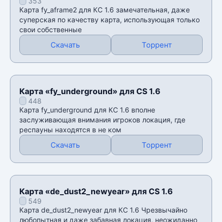
353
Карта fy_aframe2 для КС 1.6 замечательная, даже
суперская по качеству карта, использующая только
свои собственные
Скачать
Торрент
Карта «fy_underground» для CS 1.6
448
Карта fy_underground для КС 1.6 вполне
заслуживающая внимания игроков локация, где
респауны находятся в не ком
Скачать
Торрент
Карта «de_dust2_newyear» для CS 1.6
549
Карта de_dust2_newyear для КС 1.6 Чрезвычайно
любопытная и даже забавная локация, неожиданно