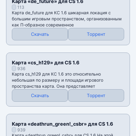
Карта «de_future» для CS 1.6
113
Карта de_future для КС 1.6 шикарная локация с
большим игровым пространством, организованным
как П-образное современное
Скачать
Торрент
Карта «cs_h129» для CS 1.6
936
Карта cs_h129 для КС 1.6 это относительно
небольшая по размеру и площади игрового
пространства карта. Она представляет
Скачать
Торрент
Карта «deathrun_green!_csbr» для CS 1.6
939
Карта «deathrun_green!_csbr» для CS 1.6 На этой