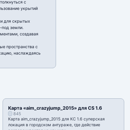
столкнуться с
льзование укрытий
ти для скрытых
-под земли.
ементами, создавая
ые пространства с
кацию, наслаждаясь
Карта «aim_crazyjump_2015» для CS 1.6
845
Карта aim_crazyjump_2015 для КС 1.6 суперская
локация в городском антураже, где действие