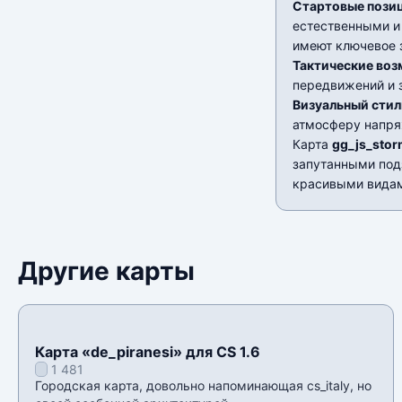
Стартовые пози
естественными и
имеют ключевое 
Тактические во
передвижений и 
Визуальный стил
атмосферу напря
Карта
gg_js_sto
запутанными под
красивыми видам
Другие карты
Карта «de_piranesi» для CS 1.6
1 481
Городская карта, довольно напоминающая cs_italy, но