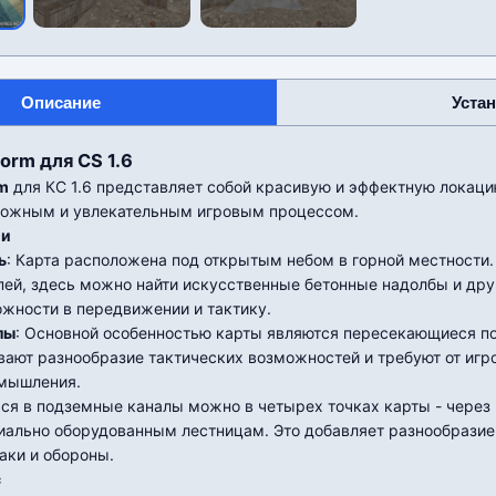
Описание
Уста
orm для CS 1.6
rm
для КС 1.6 представляет собой красивую и эффектную локаци
ложным и увлекательным игровым процессом.
ии
ь
: Карта расположена под открытым небом в горной местности
ей, здесь можно найти искусственные бетонные надолбы и друг
жности в передвижении и тактику.
лы
: Основной особенностью карты являются пересекающиеся п
вают разнообразие тактических возможностей и требуют от игр
 мышления.
ься в подземные каналы можно в четырех точках карты - через
циально оборудованным лестницам. Это добавляет разнообрази
аки и обороны.
с