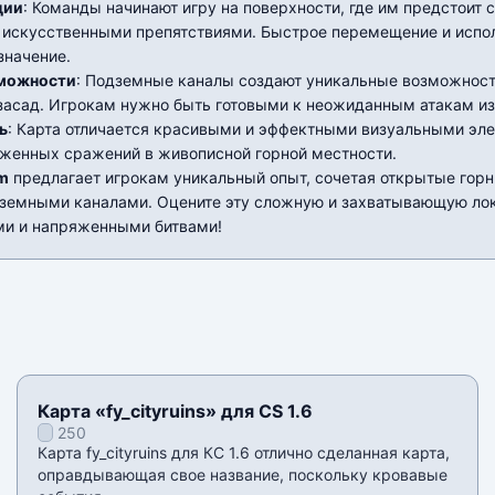
ции
: Команды начинают игру на поверхности, где им предстоит 
 искусственными препятствиями. Быстрое перемещение и испо
значение.
зможности
: Подземные каналы создают уникальные возможнос
засад. Игрокам нужно быть готовыми к неожиданным атакам из
ь
: Карта отличается красивыми и эффектными визуальными эл
женных сражений в живописной горной местности.
rm
предлагает игрокам уникальный опыт, сочетая открытые горн
земными каналами. Оцените эту сложную и захватывающую ло
и и напряженными битвами!
Карта «fy_cityruins» для CS 1.6
250
Карта fy_cityruins для КС 1.6 отлично сделанная карта,
оправдывающая свое название, поскольку кровавые