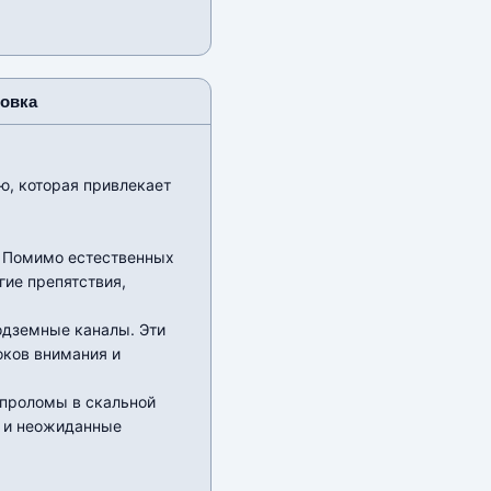
новка
ю, которая привлекает
. Помимо естественных
ие препятствия,
одземные каналы. Эти
оков внимания и
 проломы в скальной
е и неожиданные