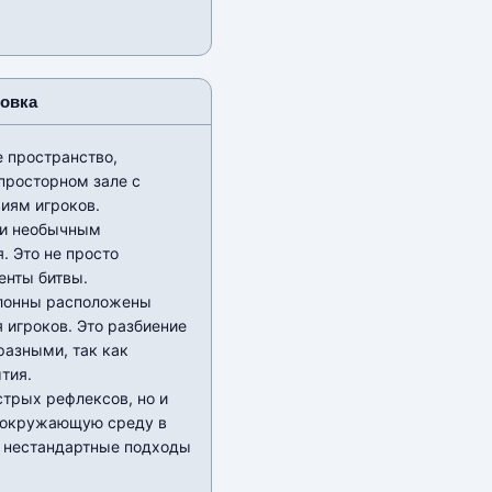
новка
 пространство,
просторном зале с
иям игроков.
 и необычным
. Это не просто
енты битвы.
Колонны расположены
 игроков. Это разбиение
разными, так как
тия.
ыстрых рефлексов, но и
ь окружающую среду в
и нестандартные подходы