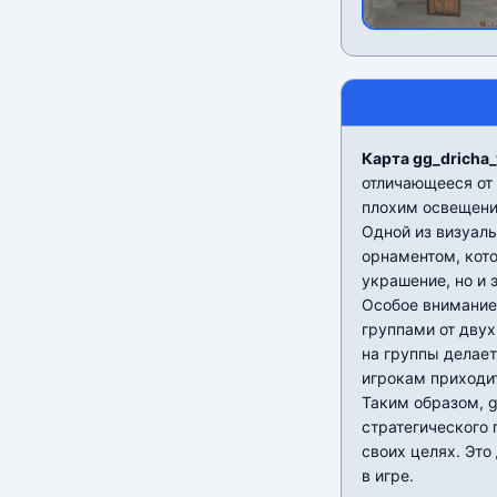
Карта gg_dricha_v
отличающееся от 
плохим освещени
Одной из визуал
орнаментом, кото
украшение, но и 
Особое внимание 
группами от двух
на группы делае
игрокам приходи
Таким образом, g
стратегического
своих целях. Это
в игре.