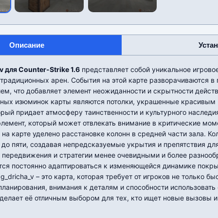
Описание
Уста
 для Counter-Strike 1.6
представляет собой уникальное игровое
традиционных арен. События на этой карте разворачиваются в 
ем, что добавляет элемент неожиданности и скрытности действ
ьных изюминок карты являются потолки, украшенные красивым
рый придает атмосферу таинственности и культурного наследия
элемент, который может отвлекать внимание в критические мом
на карте уделено расстановке колонн в средней части зала. 
 до пяти, создавая непредсказуемые укрытия и препятствия для
т передвижения и стратегии менее очевидными и более разнооб
тся постоянно адаптироваться к изменяющейся динамике покры
g_dricha_v – это карта, которая требует от игроков не только б
 планирования, внимания к деталям и способности использоват
 делает её отличным выбором для тех, кто ищет новые вызовы 