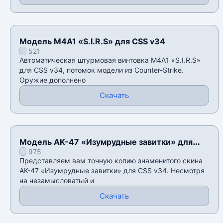
Модель M4A1 «S.I.R.S» для CSS v34
521
Автоматическая штурмовая винтовка M4A1 «S.I.R.S»
для CSS v34, потомок модели из Counter-Strike.
Оружие дополнено
Скачать
Модель AK-47 «Изумрудные завитки» для
975
CSS v34
Представляем вам точную копию знаменитого скина
AK-47 «Изумрудные завитки» для CSS v34. Несмотря
на незамысловатый и
Скачать