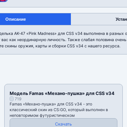
Описание
Уста
елька AK-47 «Pink Madness» для CSS v34 выполнена в разных о
 вас как неординарную личность. Также слабая половина очень
те скины оружия, карты и сборки CSS v34 c нашего ресурса.
Модель Famas «Механо-пушка» для CSS v34
719
Famas «Механо-пушка» для CSS v34 - это
классический скин из CS:GO, который выполнен в
неповторимом футуристическом
Скачать