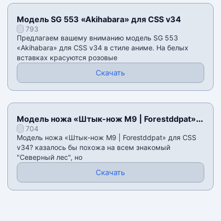
Модель SG 553 «Akihabara» для CSS v34
793
Предлагаем вашему вниманию модель SG 553
«Akihabara» для CSS v34 в стиле аниме. На белых
вставках красуются розовые
Скачать
Модель ножа «Штык-нож M9 | Forestddpat»
704
для CSS v34
Модель ножа «Штык-нож M9 | Forestddpat» для CSS
v34? казалось бы похожа на всем знакомый
"Северный лес", но
Скачать