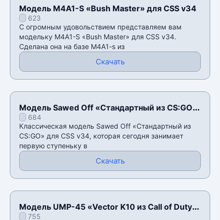
Модель M4A1-S «Bush Master» для CSS v34
623
С огромным удовольствием представляем вам
модельку M4A1-S «Bush Master» для CSS v34.
Сделана она на базе M4A1-s из
Скачать
Модель Sawed Off «Стандартный из CS:GO»
684
для CSS v34
Классическая модель Sawed Off «Стандартный из
CS:GO» для CSS v34, которая сегодня занимает
первую ступеньку в
Скачать
Модель UMP-45 «Vector K10 из Call of Duty:
755
Black Ops II» для CSS v34