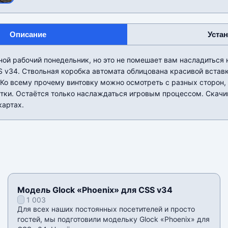
Описание
Уста
ой рабочий понедельник, но это не помешает вам насладиться
S v34. Ствольная коробка автомата облицована красивой встав
 Ко всему прочему винтовку можно осмотреть с разных сторон,
тки. Остаëтся только наслаждаться игровым процессом. Скачив
картах.
Модель Glock «Phoenix» для CSS v34
1 003
Для всех наших постоянных посетителей и просто
гостей, мы подготовили модельку Glock «Phoenix» для