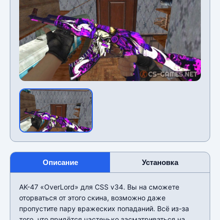
Описание
Установка
AK-47 «OverLord» для CSS v34. Вы на сможете
оторваться от этого скина, возможно даже
пропустите пару вражеских попаданий. Всë из-за
того, что придëтся частенько засматриваться на