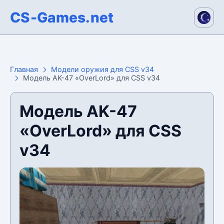
CS-Games.net
Главная
Модели оружия для CSS v34
Модель AK-47 «OverLord» для CSS v34
Модель AK-47
«OverLord» для CSS
v34